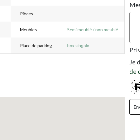
Me
Pièces
Meubles
Semi meublé / non meublé
Place de parking
box singolo
Pri
Je 
de 