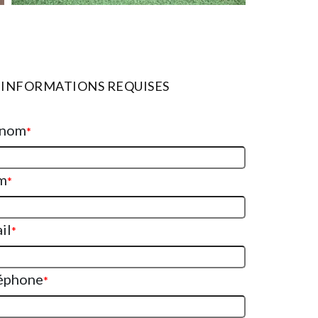
INFORMATIONS REQUISES
énom
*
m
*
il
*
éphone
*