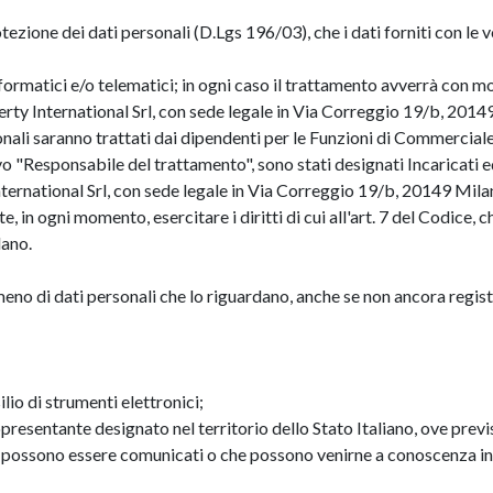
otezione dei dati personali (D.Lgs 196/03), che i dati forniti con le
ormatici e/o telematici; in ogni caso il trattamento avverrà con mod
perty International Srl, con sede legale in Via Correggio 19/b, 2014
rsonali saranno trattati dai dipendenti per le Funzioni di Commercia
vo "Responsabile del trattamento", sono stati designati Incaricati e
nternational Srl, con sede legale in Via Correggio 19/b, 20149 Mila
e, in ogni momento, esercitare i diritti di cui all'art. 7 del Codice
lano.
meno di dati personali che lo riguardano, anche se non ancora registr
lio di strumenti elettronici;
appresentante designato nel territorio dello Stato Italiano, ove previ
nali possono essere comunicati o che possono venirne a conoscenza in