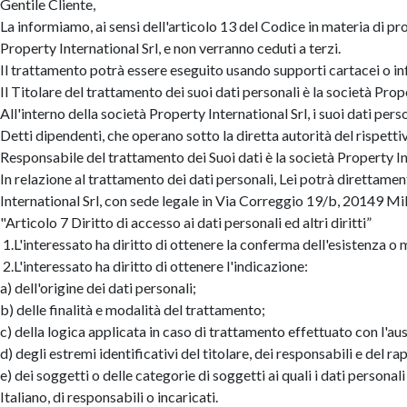
Gentile Cliente,
La informiamo, ai sensi dell'articolo 13 del Codice in materia di pr
Property International Srl, e non verranno ceduti a terzi.
Il trattamento potrà essere eseguito usando supporti cartacei o inf
Il Titolare del trattamento dei suoi dati personali è la società Pro
All'interno della società Property International Srl, i suoi dati pe
Detti dipendenti, che operano sotto la diretta autorità del rispetti
Responsabile del trattamento dei Suoi dati è la società Property I
In relazione al trattamento dei dati personali, Lei potrà direttament
International Srl, con sede legale in Via Correggio 19/b, 20149 Mi
"Articolo 7 Diritto di accesso ai dati personali ed altri diritti”
1.L'interessato ha diritto di ottenere la conferma dell'esistenza o 
2.L'interessato ha diritto di ottenere l'indicazione:
a) dell'origine dei dati personali;
b) delle finalità e modalità del trattamento;
c) della logica applicata in caso di trattamento effettuato con l'ausi
d) degli estremi identificativi del titolare, dei responsabili e del r
e) dei soggetti o delle categorie di soggetti ai quali i dati perso
Italiano, di responsabili o incaricati.