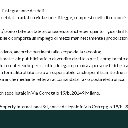
 l'integrazione dei dati;
i dati trattati in violazione di legge, compresi quelli di cui non è n
 e b) sono state portate a conoscenza, anche per quanto riguarda il l
ssibile o comporta un impiego di mezzi manifestamente sproporzionat
uardano, ancorché pertinenti allo scopo della raccolta;
io di materiale pubblicitario o di vendita diretta o per il compimen
nte o conferendo, per iscritto, delega o procura a persone fisiche o 
enza formalità al titolare o al responsabile, anche per il tramite di un
essa anche mediante lettera raccomandata, fax o posta elettronica.
, con sede legale in Via Correggio 19/b, 20149 Milano.
 Property International Srl, con sede legale in Via Correggio 19/b,