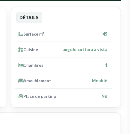
DÉTAILS
Surface m²
45
Cuisine
angolo cottura a vista
Chambres
1
Ameublement
Meublé
Place de parking
No