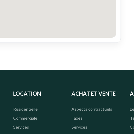
LOCATION
ACHAT ET VENTE
A
Résidentielle
Aspects contractuels
L'
Commerciale
Taxes
Te
Services
Services
C