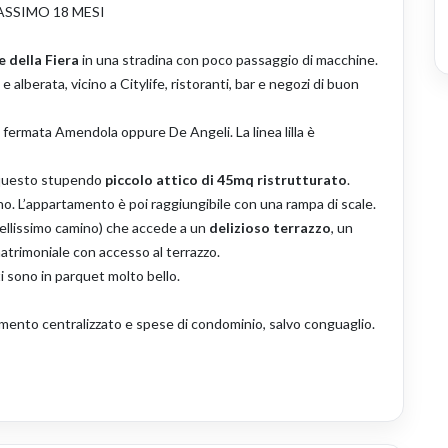
ASSIMO 18 MESI
e della Fiera
in una stradina con poco passaggio di macchine.
 alberata, vicino a Citylife, ristoranti, bar e negozi di buon
a fermata Amendola oppure De Angeli. La linea lilla è
ife.
di questo stupendo
piccolo attico di 45mq ristrutturato
.
iano. L’appartamento è poi raggiungibile con una rampa di scale.
ellissimo camino) che accede a un
delizioso terrazzo
, un
trimoniale con accesso al terrazzo.
ti sono in parquet molto bello.
mento centralizzato e spese di condominio, salvo conguaglio.