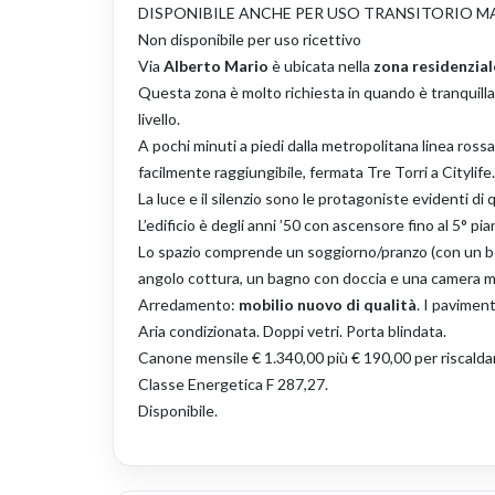
DISPONIBILE ANCHE PER USO TRANSITORIO M
Non disponibile per uso ricettivo
Via
Alberto Mario
è ubicata nella
zona residenzial
Questa zona è molto richiesta in quando è tranquilla e
livello.
A pochi minuti a piedi dalla metropolitana linea ross
facilmente raggiungibile, fermata Tre Torri a Cityl
La luce e il silenzio sono le protagoniste evidenti 
L’edificio è degli anni ’50 con ascensore fino al 5° p
Lo spazio comprende un soggiorno/pranzo (con un b
angolo cottura, un bagno con doccia e una camera ma
Arredamento:
mobilio nuovo di qualità
. I pavimen
Aria condizionata. Doppi vetri. Porta blindata.
Canone mensile € 1.340,00 più € 190,00 per riscalda
Classe Energetica F 287,27.
Disponibile.